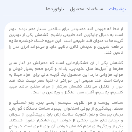
توضیحات
مشخصات محصول
بازخوردها
از آنجا که خوردن قند مصنوعی برای سلامتی بسیار مضر بوده، بهتر
است به دنبال جایگزین قند طبیعی باشیم. کشمش یکی از بهترین
گزینه‌ها به عنوان قند طبیعی است. این میوه خشک خوشمزه علاوه
بر طعم شیرین و لذیذش کالری بالایی دارد و می‌تواند انرژی بدن را
تامین کند.
کشمش یکی از آن خشکبارهایی است که مصرفش در کنار سایر
مغزها و آجیل‌ها مثل نخودچی، بادام و گردو طعم بسیار خوش و
فواید فراوانی دارد. این محصول یک گزینه عالی برای افراد مبتلا به
دیابت است. قند طبیعی این خوراکی نه تنها مضر نیست بلکه قند
خون را کنترل می‌کند. کشمش سرشار از مواد مغذی مانند فیبر،
کلسیم، پتاسیم، آهن، مس، منگنز و ویتامین ب است.
سلامت پوست و مو، تقویت سیستم ایمنی بدن، رفع خستگی و
ضعف، پیشگیری از پوکی استخوان، بهبود سلامت دستگاه گوارش،
درمان یبوست و نفخ، تقویت سلامت زنان باردار، پیشگیری از سرطان
و بیماری‌های قلبی بخشی از خواص این خشکبار مقوی هستند.
یکی از ویژگی‌های مهم کشمش خواص آن برای لاغری است. در واقع