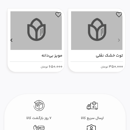
توت خشک نقلی
مویز بی‌دانه
ت
0
650,000
350,000
تومان
تومان
ارسال سریع کالا
۷ روز بازگشت کالا