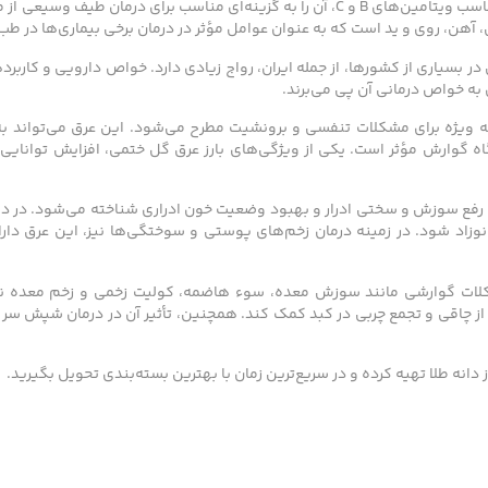
ترکیبات غنی موجود در گل ختمی، شامل مقادیر مناسب ویتامین‌های B و C، آن را به گزینه
 آهن، روی و ید است که به عنوان عوامل مؤثر در درمان برخی بیماری‌ها در
ر بسیاری از کشورها، از جمله ایران، رواج زیادی دارد. خواص دارویی و کارب
به خواص درمانی آن پی می‌برند.
ه ویژه برای مشکلات تنفسی و برونشیت مطرح می‌شود. این عرق می‌تواند به
اه گوارش مؤثر است. یکی از ویژگی‌های بارز عرق گل ختمی، افزایش توانا
فع سوزش و سختی ادرار و بهبود وضعیت خون ادراری شناخته می‌شود. در دورا
وزاد شود. در زمینه درمان زخم‌های پوستی و سوختگی‌ها نیز، این عرق دار
ات گوارشی مانند سوزش معده، سوء هاضمه، کولیت زخمی و زخم معده نیز 
 از چاقی و تجمع چربی در کبد کمک کند. همچنین، تأثیر آن در درمان شپش سر 