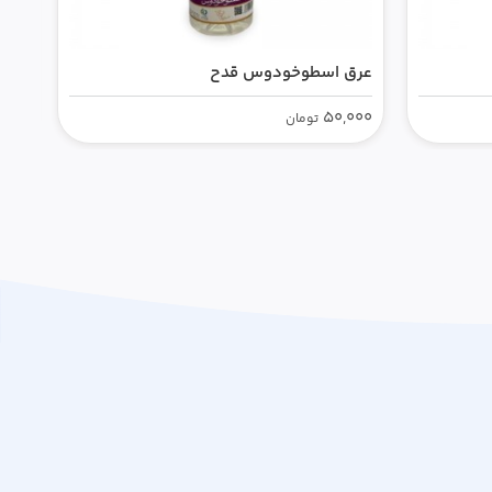
عرق اسطوخودوس قدح
عرق
000
50,000
تومان