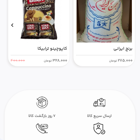
برنج ایرانی
کاپوچینو ترابیکا
ر
0
328,000
275,000
400,000
تومان
تومان
ارسال سریع کالا
۷ روز بازگشت کالا